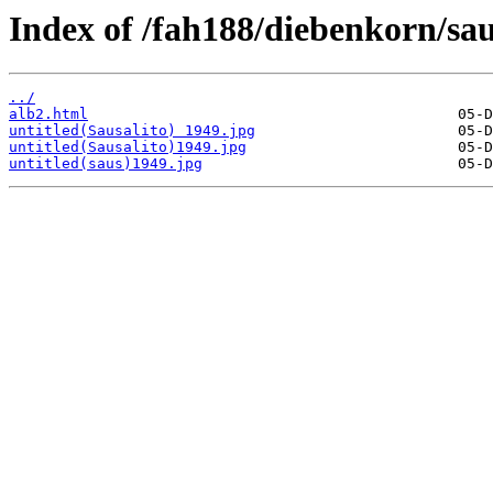
Index of /fah188/diebenkorn/sau
../
alb2.html
untitled(Sausalito) 1949.jpg
untitled(Sausalito)1949.jpg
untitled(saus)1949.jpg